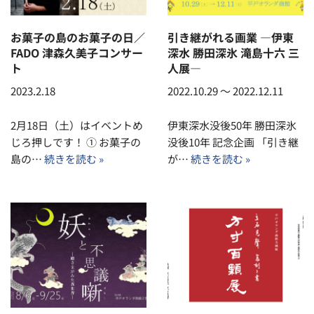
お菓子の島のお菓子の日／
引き継がれる画業 ―伊東
FADO 津森久美子コンサー
深水 勝田深氷 滝島十六 三
ト
人展―
2023.2.18
2022.10.29 ～ 2022.12.11
2月18日（土）はイベントめ
伊東深水没後50年 勝田深氷
じろ押しです！ ① お菓子の
没後10年 記念企画 「引き継
島の…
続きを読む »
が…
続きを読む »