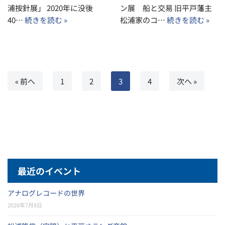
浦按針展」 2020年に没後
ン展 船と交易 旧平戸藩主
40…
続きを読む »
松浦家のコ…
続きを読む »
« 前へ
1
2
3
4
次へ »
最近のイベント
アナログレコードの世界
2026年7月8日