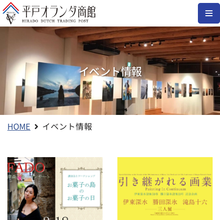
コ
ン
テ
ン
イベント情報
ツ
へ
ス
キ
ッ
HOME
イベント情報
プ