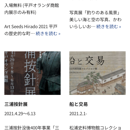
入場無料 (平戸オランダ商館
内展示のみ有料)
写真展「釣りのある風景」
美しい海と空の写真、かわ
Art Seeds Hirado 2021 平戸
いらしいお…
続きを読む »
の歴史的な町…
続きを読む »
三浦按針展
船と交易
2021.4.29～6.13
2021.2.1-
三浦按針没後400年事業「三
松浦史料博物館コレクショ