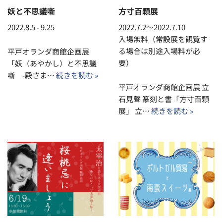
妖と不思議噺
方寸百顆展
2022.8.5 - 9.25
2022.7.2～2022.7.10
入場無料（常設展を観覧す
る場合は別途入場料が必
平戸オランダ商館企画展
要）
「妖（あやかし）と不思議
噺 -殿さま…
続きを読む »
平戸オランダ商館企画展 立
石見聲 篆刻と書「方寸百顆
展」 立…
続きを読む »