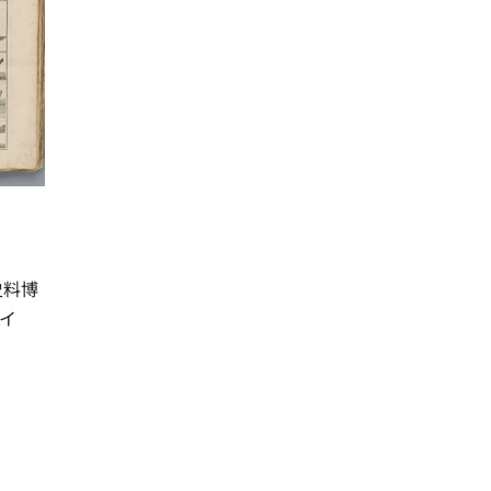
史料博
イ