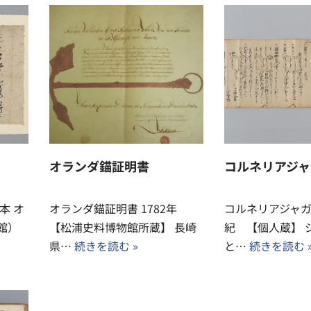
オランダ錨証明書
コルネリアジャ
本 オ
オランダ錨証明書 1782年
コルネリアジャガ
館）
【松浦史料博物館所蔵】 長崎
紀 【個人蔵】 
県…
続きを読む »
と…
続きを読む 