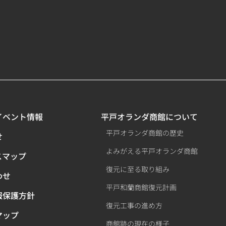
イベント情報
平戸オランダ商館について
平戸オランダ商館の歴史
せ
よみがえる平戸オランダ商館
スマップ
復元に至る取り組み
わせ
平戸和蘭商館復元計画
報保護方針
復元工事の進め方
マップ
商館跡の現在の様子