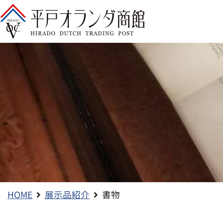
コ
ン
テ
ン
ツ
へ
ス
キ
ッ
プ
HOME
展示品紹介
書物