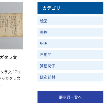
カテゴリー
絵図
書物
絵画
日用品
ガタラ文
貿易関係
タラ文 17世
建造部材
ジャガタラ文
»
展示品一覧へ