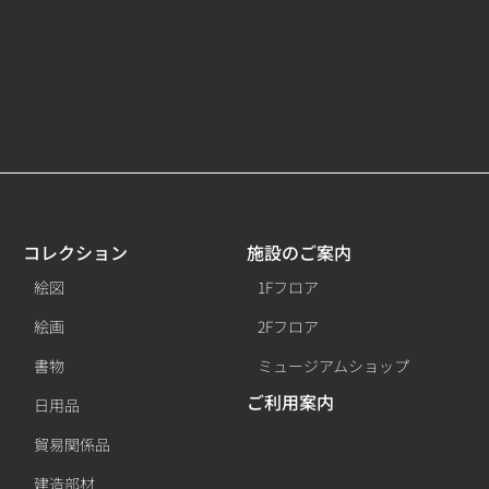
コレクション
施設のご案内
絵図
1Fフロア
絵画
2Fフロア
書物
ミュージアムショップ
ご利用案内
日用品
貿易関係品
建造部材