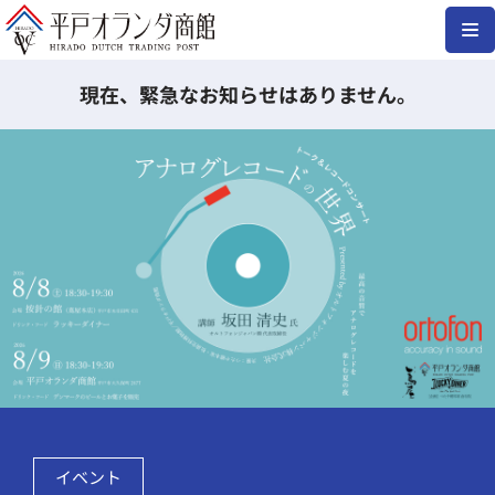
コ
ン
現在、緊急なお知らせはありません。
テ
ン
ツ
へ
ス
キ
ッ
プ
イベント