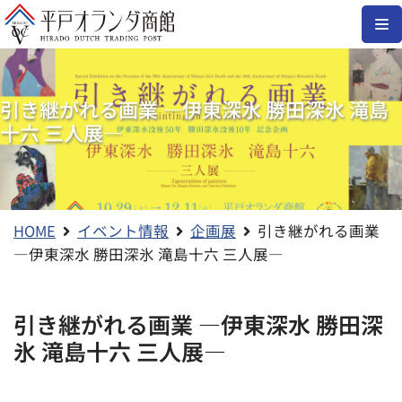
コ
ン
テ
引き継がれる画業 ―伊東深水 勝田深氷 滝島
ン
十六 三人展―
ツ
へ
ス
キ
ッ
HOME
イベント情報
企画展
引き継がれる画業
プ
―伊東深水 勝田深氷 滝島十六 三人展―
引き継がれる画業 ―伊東深水 勝田深
氷 滝島十六 三人展―