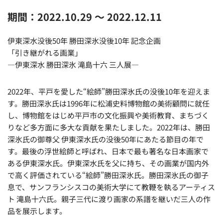
期間：2022.10.29 ～ 2022.12.11
伊東深水没後50年 勝田深氷没後10年 記念企画
「引き継がれる画業」
―伊東深水 勝田深氷 滝島十六 三人展―
2022年、平戸を愛した“絵師”勝田深氷氏の没後10年を迎えま
す。勝田深氷氏は1996年に松浦史料博物館の美術顧問に就任
し、博物館をはじめ平戸市の文化振興や美術教育、まちづく
りなど多方面に多大な貢献を果たしました。2022年は、勝田
深氷氏の御尊父 伊東深水氏の没後50年にあたる節目の年で
す。最後の浮世絵師と呼ばれ、日本で最も著名な日本画家で
ある伊東深水氏。伊東深水氏を父に持ち、その画業が国内外
で高く評価されている“絵師”勝田深氷氏。勝田深氷氏の御子
息で、サンフランシスコの美術大学にて教鞭を執るアーティス
ト 滝島十六氏。親子三代に渡り画家の系譜を継いだ三人の作
品を展示します。