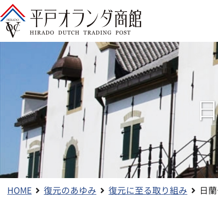
コ
ン
テ
ン
ツ
へ
ス
キ
ッ
プ
HOME
復元のあゆみ
復元に至る取り組み
日蘭