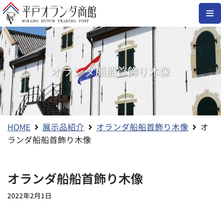
コ
ン
テ
ン
オランダ船船首飾り木像
ツ
へ
ス
キ
ッ
HOME
展示品紹介
オランダ船船首飾り木像
オ
プ
ランダ船船首飾り木像
オランダ船船首飾り木像
2022年2月1日